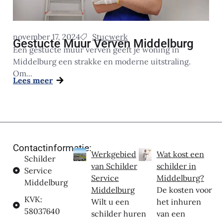
november 17, 2024
Stucwerk
Gestucte Muur Verven Middelburg
Een gestucte muur verven geeft je woning in
Middelburg een strakke en moderne uitstraling.
Om...
Lees meer
Contactinformatie:
Werkgebied
Wat kost een
Schilder
van Schilder
schilder in
Service
Service
Middelburg?
Middelburg
Middelburg
De kosten voor
KVK:
Wilt u een
het inhuren
58037640
schilder huren
van een