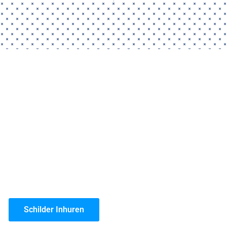
lder Service Middelburg?
erk leveren. Bijna iedereen kan verf aanbrengen, maar er zi
in Middelburg, die vakwerk leveren met garantie!
s onze prijs per vierkante meter. Gemiddeld zitten wij 10% 
 omdat wij onze materialen groots inkopen.
te reden, is onze jarenlange ervaring. Omdat onze schildersb
et je zeker dat je te maken hebt met een gerenommeerd schil
Schilder Inhuren