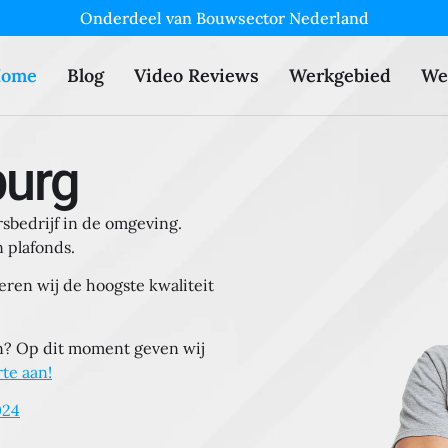
Onderdeel van Bouwsector Nederland
ome
Blog
Video Reviews
Werkgebied
We
burg
rsbedrijf in de omgeving.
 plafonds.
ren wij de hoogste kwaliteit
en?
Op dit moment geven wij
rte aan!
024