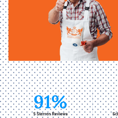
91
%
5 Sterren Reviews
Sc