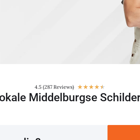
★
★
★
★
★
4.5 (287 Reviews)
okale Middelburgse Schilde