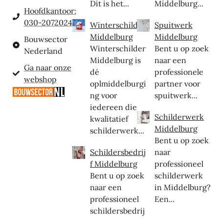
Dit is het...
Middelburg...
Hoofdkantoor:
030-2072024
Winterschilder
Spuitwerk
Middelburg
Middelburg
Bouwsector
Winterschilder
Bent u op zoek
Nederland
Middelburg is
naar een
Ga naar onze
dé
professionele
webshop
oplmiddelburgi
partner voor
ng voor
spuitwerk...
iedereen die
Schilderwerk
kwalitatief
Middelburg
schilderwerk...
Bent u op zoek
Schildersbedrij
naar
f Middelburg
professioneel
Bent u op zoek
schilderwerk
naar een
in Middelburg?
professioneel
Een...
schildersbedrij