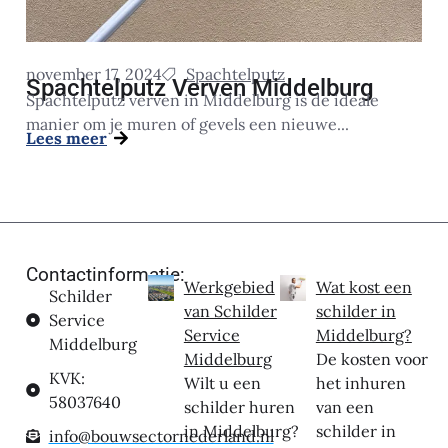
november 17, 2024
Spachtelputz
Spachtelputz Verven Middelburg
Spachtelputz verven in Middelburg is de ideale
manier om je muren of gevels een nieuwe...
Lees meer
Contactinformatie:
Werkgebied
Wat kost een
Schilder
van Schilder
schilder in
Service
Service
Middelburg?
Middelburg
Middelburg
De kosten voor
KVK:
Wilt u een
het inhuren
58037640
schilder huren
van een
in Middelburg?
schilder in
info@bouwsectornederland.nl