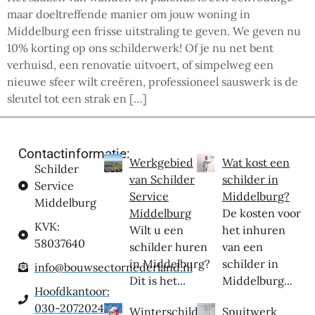
maar doeltreffende manier om jouw woning in
Middelburg een frisse uitstraling te geven. We geven nu
10% korting op ons schilderwerk! Of je nu net bent
verhuisd, een renovatie uitvoert, of simpelweg een
nieuwe sfeer wilt creëren, professioneel sauswerk is de
sleutel tot een strak en […]
Contactinformatie:
Werkgebied
Wat kost een
Schilder
van Schilder
schilder in
Service
Service
Middelburg?
Middelburg
Middelburg
De kosten voor
KVK:
Wilt u een
het inhuren
58037640
schilder huren
van een
in Middelburg?
schilder in
info@bouwsectornederland.nl
Dit is het...
Middelburg...
Hoofdkantoor:
030-2072024
Winterschilder
Spuitwerk