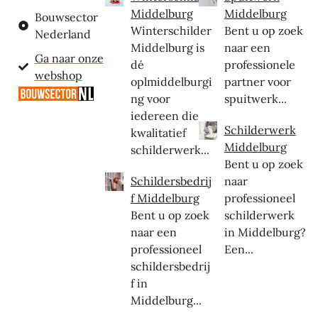
Middelburg
Middelburg
Bouwsector
Winterschilder
Bent u op zoek
Nederland
Middelburg is
naar een
Ga naar onze
dé
professionele
webshop
oplmiddelburgi
partner voor
ng voor
spuitwerk...
iedereen die
Schilderwerk
kwalitatief
Middelburg
schilderwerk...
Bent u op zoek
Schildersbedrij
naar
f Middelburg
professioneel
Bent u op zoek
schilderwerk
naar een
in Middelburg?
professioneel
Een...
schildersbedrij
f in
Middelburg...