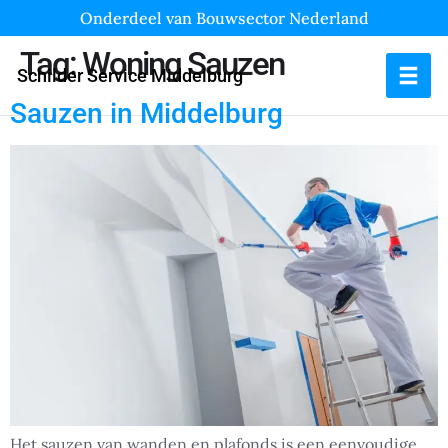
Onderdeel van Bouwsector Nederland
Tag:
Woning Sauzen
Schilder Service Middelburg
Sauzen in Middelburg
Het sauzen van wanden en plafonds is een eenvoudige