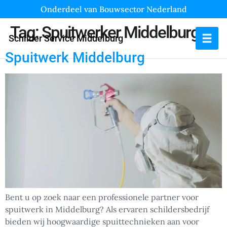
Onderdeel van Bouwsector Nederland
Tag:
Spuitwerker Middelburg
Schilder Service Middelburg
Spuitwerk Middelburg
Bent u op zoek naar een professionele partner voor
spuitwerk in Middelburg? Als ervaren schildersbedrijf
bieden wij hoogwaardige spuittechnieken aan voor