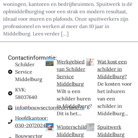
woningen, kantoren en bedrijfsruimten. Spuitwerk is dé
oplmiddelburging voor een strak en modern resultaat,
ideaal voor muren en plafonds. Onze spuitwerkers zijn
professioneel en werken al meer dan 10 jaar in
Middelburg. Lees verder […]
Contactinformatie:
Werkgebied
Wat kost een
Schilder
van Schilder
schilder in
Service
Service
Middelburg?
Middelburg
Middelburg
De kosten voor
KVK:
Wilt u een
het inhuren
58037640
schilder huren
van een
in Middelburg?
schilder in
info@bouwsectornederland.nl
Dit is het...
Middelburg...
Hoofdkantoor:
030-2072024
Winterschilder
Spuitwerk
Middelburg
Middelburg
Bouwsector