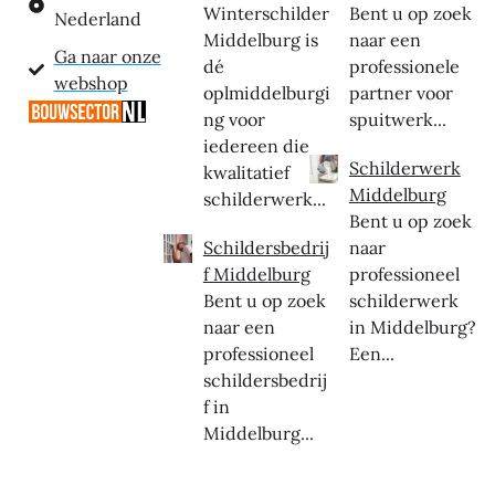
Winterschilder
Bent u op zoek
Nederland
Middelburg is
naar een
Ga naar onze
dé
professionele
webshop
oplmiddelburgi
partner voor
ng voor
spuitwerk...
iedereen die
Schilderwerk
kwalitatief
Middelburg
schilderwerk...
Bent u op zoek
Schildersbedrij
naar
f Middelburg
professioneel
Bent u op zoek
schilderwerk
naar een
in Middelburg?
professioneel
Een...
schildersbedrij
f in
Middelburg...