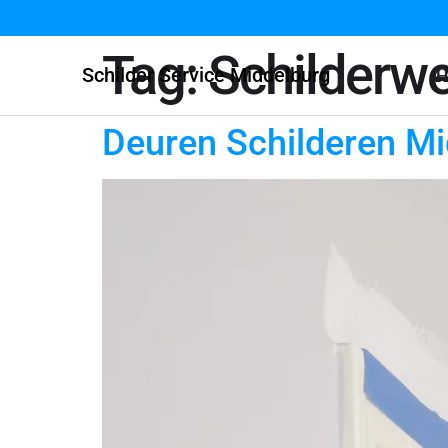
Tag:
Schilderw
Schilder Service Middelburg
H
Deuren Schilderen Mi