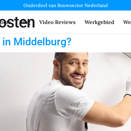
Onderdeel van Bouwsector Nederland
osten
ome
Blog
Video Reviews
Werkgebied
We
 in Middelburg?