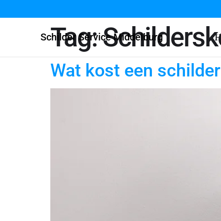
Tag:
Schildersk
Schilder Service Middelburg
H
Wat kost een schilder