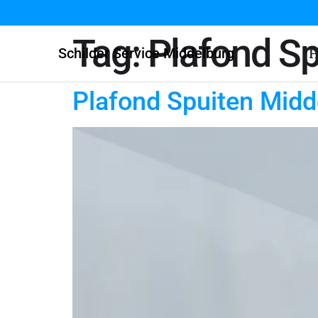
Tag:
Plafond Sp
Schilder Service Middelburg
H
Plafond Spuiten Midd