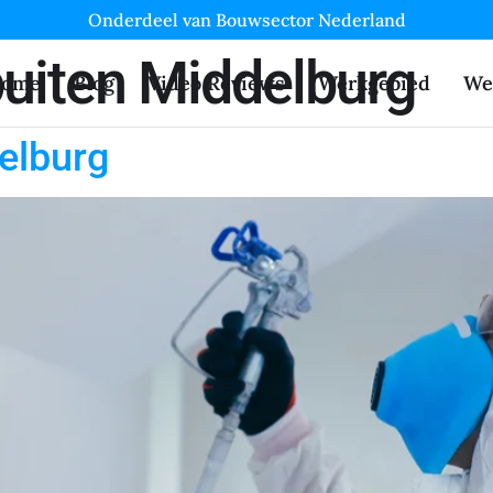
Onderdeel van Bouwsector Nederland
uiten Middelburg
ome
Blog
Video Reviews
Werkgebied
We
elburg