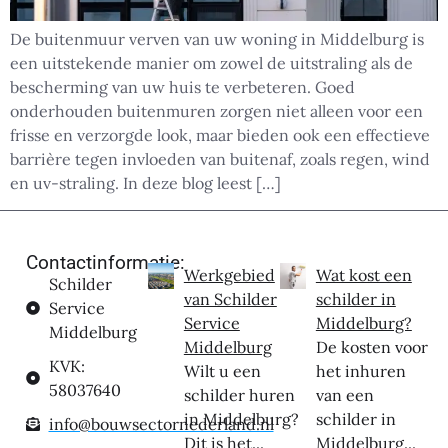
De buitenmuur verven van uw woning in Middelburg is
een uitstekende manier om zowel de uitstraling als de
bescherming van uw huis te verbeteren. Goed
onderhouden buitenmuren zorgen niet alleen voor een
frisse en verzorgde look, maar bieden ook een effectieve
barrière tegen invloeden van buitenaf, zoals regen, wind
en uv-straling. In deze blog leest […]
Contactinformatie:
Werkgebied
Wat kost een
Schilder
van Schilder
schilder in
Service
Service
Middelburg?
Middelburg
Middelburg
De kosten voor
KVK:
Wilt u een
het inhuren
58037640
schilder huren
van een
in Middelburg?
schilder in
info@bouwsectornederland.nl
Dit is het...
Middelburg...