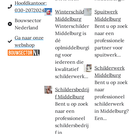
Hoofdkantoor:
030-2072024
Winterschilder
Spuitwerk
Middelburg
Middelburg
Bouwsector
Winterschilder
Bent u op zoek
Nederland
Middelburg is
naar een
Ga naar onze
dé
professionele
webshop
oplmiddelburgi
partner voor
ng voor
spuitwerk...
iedereen die
Schilderwerk
kwalitatief
Middelburg
schilderwerk...
Bent u op zoek
Schildersbedrij
naar
f Middelburg
professioneel
Bent u op zoek
schilderwerk
naar een
in Middelburg?
professioneel
Een...
schildersbedrij
f in