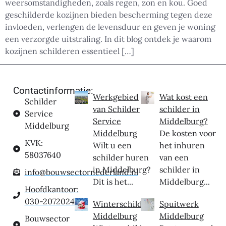
weersomstandigheden, zoals regen, zon en kou. Goed
geschilderde kozijnen bieden bescherming tegen deze
invloeden, verlengen de levensduur en geven je woning
een verzorgde uitstraling. In dit blog ontdek je waarom
kozijnen schilderen essentieel […]
Contactinformatie:
Werkgebied
Wat kost een
Schilder
van Schilder
schilder in
Service
Service
Middelburg?
Middelburg
Middelburg
De kosten voor
KVK:
Wilt u een
het inhuren
58037640
schilder huren
van een
in Middelburg?
schilder in
info@bouwsectornederland.nl
Dit is het...
Middelburg...
Hoofdkantoor:
030-2072024
Winterschilder
Spuitwerk
Middelburg
Middelburg
Bouwsector