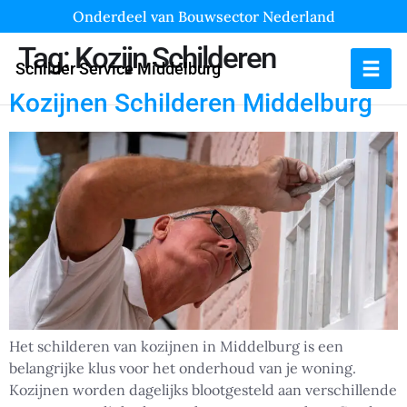
Onderdeel van Bouwsector Nederland
Tag:
Kozijn Schilderen
Schilder Service Middelburg
Kozijnen Schilderen Middelburg
Het schilderen van kozijnen in Middelburg is een
belangrijke klus voor het onderhoud van je woning.
Kozijnen worden dagelijks blootgesteld aan verschillende