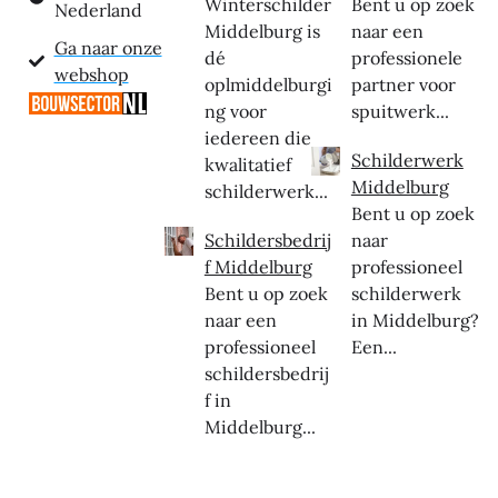
Winterschilder
Bent u op zoek
Nederland
Middelburg is
naar een
Ga naar onze
dé
professionele
webshop
oplmiddelburgi
partner voor
ng voor
spuitwerk...
iedereen die
Schilderwerk
kwalitatief
Middelburg
schilderwerk...
Bent u op zoek
Schildersbedrij
naar
f Middelburg
professioneel
Bent u op zoek
schilderwerk
naar een
in Middelburg?
professioneel
Een...
schildersbedrij
f in
Middelburg...