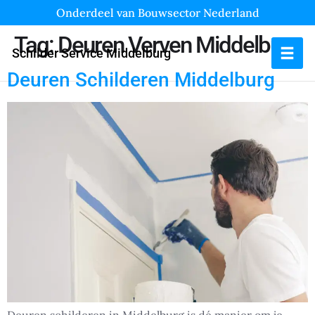
Onderdeel van Bouwsector Nederland
Tag:
Deuren Verven Middelburg
Schilder Service Middelburg
Deuren Schilderen Middelburg