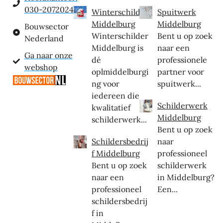
030-2072024
Winterschilder
Spuitwerk
Middelburg
Middelburg
Bouwsector
Winterschilder
Bent u op zoek
Nederland
Middelburg is
naar een
Ga naar onze
dé
professionele
webshop
oplmiddelburgi
partner voor
ng voor
spuitwerk...
iedereen die
Schilderwerk
kwalitatief
Middelburg
schilderwerk...
Bent u op zoek
Schildersbedrij
naar
f Middelburg
professioneel
Bent u op zoek
schilderwerk
naar een
in Middelburg?
professioneel
Een...
schildersbedrij
f in