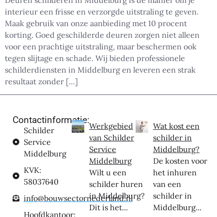
Deuren schilderen in Middelburg is dé manier om je
interieur een frisse en verzorgde uitstraling te geven.
Maak gebruik van onze aanbieding met 10 procent
korting. Goed geschilderde deuren zorgen niet alleen
voor een prachtige uitstraling, maar beschermen ook
tegen slijtage en schade. Wij bieden professionele
schilderdiensten in Middelburg en leveren een strak
resultaat zonder […]
Contactinformatie:
Werkgebied
Wat kost een
Schilder
van Schilder
schilder in
Service
Service
Middelburg?
Middelburg
Middelburg
De kosten voor
KVK:
Wilt u een
het inhuren
58037640
schilder huren
van een
in Middelburg?
schilder in
info@bouwsectornederland.nl
Dit is het...
Middelburg...
Hoofdkantoor: