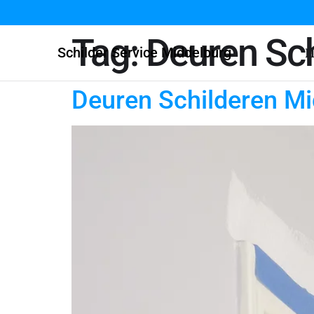
Tag:
Deuren Sch
Schilder Service Middelburg
H
Deuren Schilderen Mi