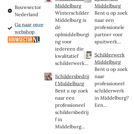
Middelburg
Middelburg
Bouwsector
Winterschilder
Bent u op zoek
Nederland
Middelburg is
naar een
Ga naar onze
dé
professionele
webshop
oplmiddelburgi
partner voor
ng voor
spuitwerk...
iedereen die
Schilderwerk
kwalitatief
Middelburg
schilderwerk...
Bent u op zoek
Schildersbedrij
naar
f Middelburg
professioneel
Bent u op zoek
schilderwerk
naar een
in Middelburg?
professioneel
Een...
schildersbedrij
f in
Middelburg...