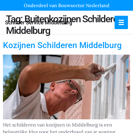
Onderdeel van Bouwsector Nederland
Tag:
Buitenkozijnen Schilderen
Schilder Service Middelburg
Middelburg
Kozijnen Schilderen Middelburg
Het schilderen van kozijnen in Middelburg is een
belangrijke klus voor het onderhoud van je woning.