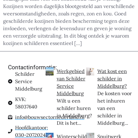
Kozijnen worden dagelijks blootgesteld aan verschillende
weersomstandigheden, zoals regen, zon en kou. Goed
geschilderde kozijnen bieden bescherming tegen deze
invloeden, verlengen de levensduur en geven je woning
een verzorgde uitstraling. In dit blog ontdek je waarom
kozijnen schilderen essentieel […]
Contactinformatie:
Werkgebied
Wat kost een
Schilder
van Schilder
schilder in
Service
Service
Middelburg?
Middelburg
Middelburg
De kosten voor
KVK:
Wilt u een
het inhuren
58037640
schilder huren
van een
in Middelburg?
schilder in
info@bouwsectornederland.nl
Dit is het...
Middelburg...
Hoofdkantoor:
030-2072024
Winterschilder
Spuitwerk