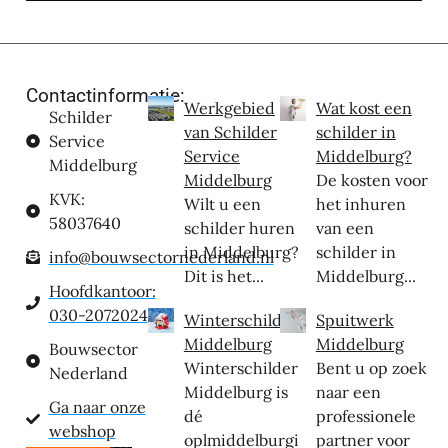
Contactinformatie:
Werkgebied
Wat kost een
Schilder
van Schilder
schilder in
Service
Service
Middelburg?
Middelburg
Middelburg
De kosten voor
KVK:
Wilt u een
het inhuren
58037640
schilder huren
van een
in Middelburg?
schilder in
info@bouwsectornederland.nl
Dit is het...
Middelburg...
Hoofdkantoor:
030-2072024
Winterschilder
Spuitwerk
Middelburg
Middelburg
Bouwsector
Winterschilder
Bent u op zoek
Nederland
Middelburg is
naar een
Ga naar onze
dé
professionele
webshop
oplmiddelburgi
partner voor