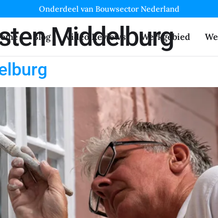
Onderdeel van Bouwsector Nederland
sten Middelburg
ome
Blog
Video Reviews
Werkgebied
We
elburg