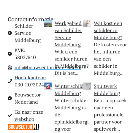
Contactinformatie:
Werkgebied
Wat kost een
Schilder
van Schilder
schilder in
Service
Service
Middelburg?
Middelburg
Middelburg
De kosten voor
KVK:
Wilt u een
het inhuren
58037640
schilder huren
van een
in Middelburg?
schilder in
info@bouwsectornederland.nl
Dit is het...
Middelburg...
Hoofdkantoor:
030-2072024
Winterschilder
Spuitwerk
Middelburg
Middelburg
Bouwsector
Winterschilder
Bent u op zoek
Nederland
Middelburg is
naar een
Ga naar onze
dé
professionele
webshop
oplmiddelburgi
partner voor
ng voor
spuitwerk...