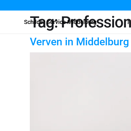
Tag:
Profession
Schilder Service Middelburg
H
Verven in Middelburg