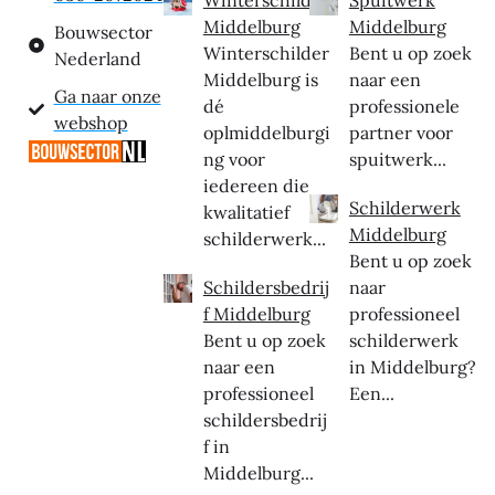
Middelburg
Middelburg
Bouwsector
Winterschilder
Bent u op zoek
Nederland
Middelburg is
naar een
Ga naar onze
dé
professionele
webshop
oplmiddelburgi
partner voor
ng voor
spuitwerk...
iedereen die
Schilderwerk
kwalitatief
Middelburg
schilderwerk...
Bent u op zoek
Schildersbedrij
naar
f Middelburg
professioneel
Bent u op zoek
schilderwerk
naar een
in Middelburg?
professioneel
Een...
schildersbedrij
f in
Middelburg...