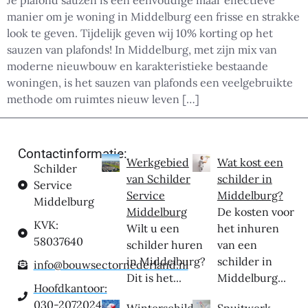
Je plafond sauzen is een eenvoudige maar effectieve
manier om je woning in Middelburg een frisse en strakke
look te geven. Tijdelijk geven wij 10% korting op het
sauzen van plafonds! In Middelburg, met zijn mix van
moderne nieuwbouw en karakteristieke bestaande
woningen, is het sauzen van plafonds een veelgebruikte
methode om ruimtes nieuw leven […]
Contactinformatie:
Werkgebied
Wat kost een
Schilder
van Schilder
schilder in
Service
Service
Middelburg?
Middelburg
Middelburg
De kosten voor
KVK:
Wilt u een
het inhuren
58037640
schilder huren
van een
in Middelburg?
schilder in
info@bouwsectornederland.nl
Dit is het...
Middelburg...
Hoofdkantoor:
030-2072024
Winterschilder
Spuitwerk